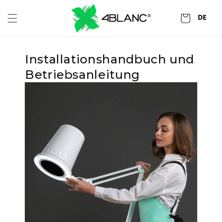
Zum
Inhalt
DE
Wagen
springen
Installationshandbuch und
Betriebsanleitung