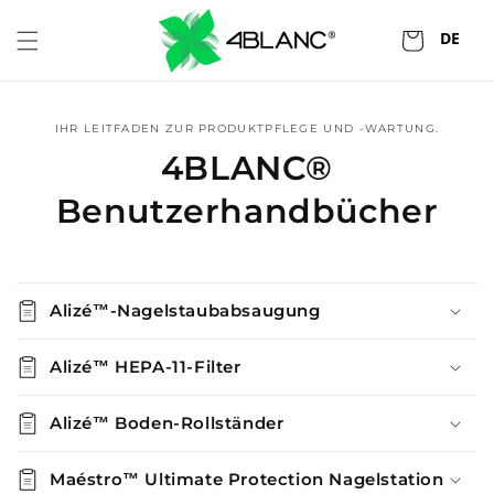
Zum
Inhalt
DE
Wagen
springen
IHR LEITFADEN ZUR PRODUKTPFLEGE UND -WARTUNG.
4BLANC®
Benutzerhandbücher
Alizé™-Nagelstaubabsaugung
Alizé™ HEPA-11-Filter
Alizé™ Boden-Rollständer
Maéstro™ Ultimate Protection Nagelstation