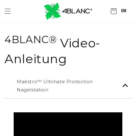
Zum
Inhalt
DE
Wagen
springen
4BLANC®
Video-
Anleitung
Maéstro™ Ultimate Protection
Nagelstation